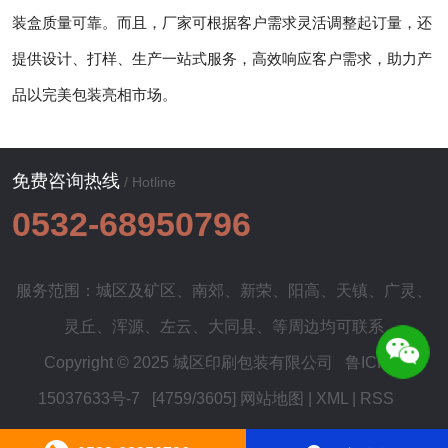
装盒质量可靠。而且，厂家可根据客户需求灵活调整起订量，还
提供设计、打样、生产一站式服务，高效响应客户需求，助力产
品以完美包装亮相市场。
免费咨询热线
/ Hotline
0532-68950796
服务范围：城区及
矿区
、
南郊
、
新荣
、
阳高
、
天镇
、
广灵
、
灵丘
、
浑源
、
左云
、
大同县
、等周边均可联系
Copyright © 2025 城区印刷包装有限公司
鲁ICP备
15037633号-7
[4759/3605]
网站地图
|
XML
|
RSS