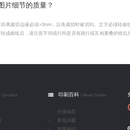
图片细节的质量？
距离裁切边缘必须>3mm，以免裁切时被切到。文字必须转曲
字转成曲线后，请注意字间或行间是否有跳行或互相重叠的错乱
套印填色。二、同一文档在不同次 ...
印刷百科
/ product
/ News Center
行业动态
制
常见问题
包装知识