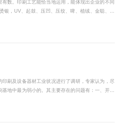
里有数。印刷工艺能恰当地运用，能体现出企业的不同
烫银，UV、起鼓、压凹、压纹、啤、植绒、金聪、热
的印刷及设备器材工业状况进行了调研，专家认为，尽
刷基地中最为弱小的。其主要存在的问题有：一、开放