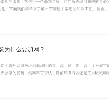
为常用的印刷工艺进行一个基本了解，它们所表现出来的效果心
文化。下面我们简单来了解一下画册中常用的印刷工艺。烫金、
、针孔、过胶、压塑、打孔、鸡眼 ...
像为什么要加网？
业协会曾分两组对环渤海地区的京、津、冀、鲁、晋、辽六省市
得天独厚的优势，然而不可否认，目前环渤海区还是三大区域印
历史的原因，该地区的经济基 ...