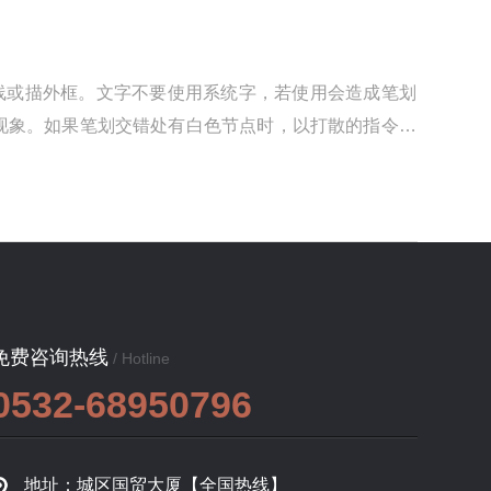
线或描外框。文字不要使用系统字，若使用会造成笔划
现象。如果笔划交错处有白色节点时，以打散的指令处
免费咨询热线
/ Hotline
0532-68950796
地址：城区国贸大厦【全国热线】